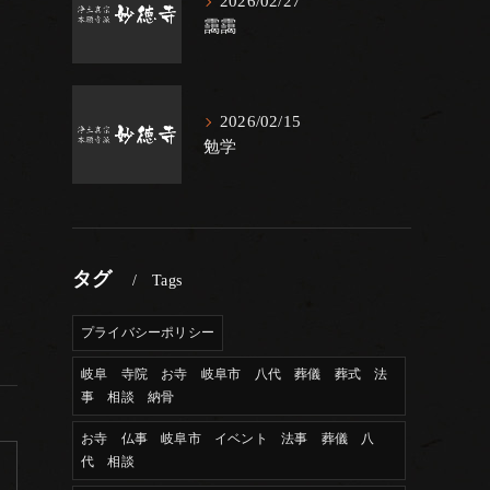
2026/02/27
靄靄
2026/02/15
勉学
タグ
Tags
プライバシーポリシー
岐阜 寺院 お寺 岐阜市 八代 葬儀 葬式 法
事 相談 納骨
お寺 仏事 岐阜市 イベント 法事 葬儀 八
代 相談