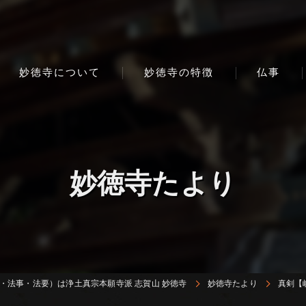
妙徳寺について
妙徳寺の特徴
仏事
妙徳寺たより
・法事・法要）は浄土真宗本願寺派 志賀山 妙徳寺
妙徳寺たより
真剣【