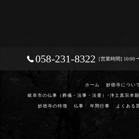
058-231-8322
[営業時間] 10:00 〜
ホーム
妙徳寺につい
岐阜市の仏事（葬儀・法事・法要）･浄土真宗本願
妙徳寺の特徴
仏事
年間行事
よくある