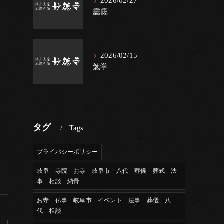
2026/02/27
靄靄
2026/02/15
勉学
タグ
Tags
プライバシーポリシー
岐阜 寺院 お寺 岐阜市 八代 葬儀 葬式 法
事 相談 納骨
お寺 仏事 岐阜市 イベント 法事 葬儀 八
代 相談