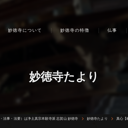
妙徳寺について
妙徳寺の特徴
仏事
妙徳寺たより
・法事・法要）は浄土真宗本願寺派 志賀山 妙徳寺
妙徳寺たより
真心【