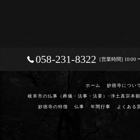
058-231-8322
[営業時間] 10:00 〜
ホーム
妙徳寺につい
岐阜市の仏事（葬儀・法事・法要）･浄土真宗本願
妙徳寺の特徴
仏事
年間行事
よくある