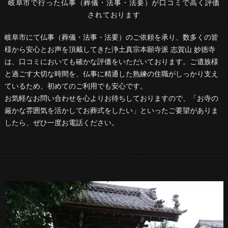
岐阜市で行った仏事（葬儀・法事・法要）が口コミで高く評価
されております
岐阜市にて仏事（葬儀・法事・法要）のご依頼を承り、数多くの皆
様から安心とお声を頂戴してきた浄土真宗本願寺派 志賀山 妙徳寺
は、口コミにおいても確かな評価をいただいております。ご遺族様
と過ごす大切な時間を、仏事に精通した熟練の住職がしっかり支え
ているため、初めてのご利用でも安心です。
お気軽なお問い合わせを心よりお待ちしておりますので、「お寺の
厳かな雰囲気を活かしてお葬式をしたい」といったご要望がありま
したら、ぜひ一度お電話ください。