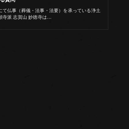
にて仏事（葬儀・法事・法要）を承っている浄土
願寺派 志賀山 妙徳寺は…