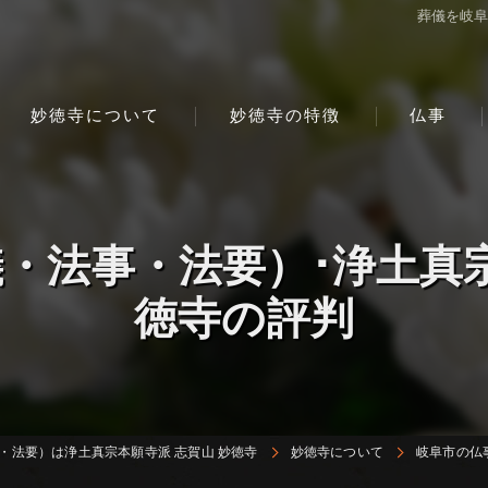
葬儀を岐
妙徳寺について
妙徳寺の特徴
仏事
・法事・法要）･浄土真宗
徳寺の評判
・法要）は浄土真宗本願寺派 志賀山 妙徳寺
妙徳寺について
岐阜市の仏