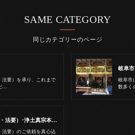
SAME CATEGORY
同じカテゴリーのページ
・法要）を承り、これまで
岐阜市
だ…
数多く
岐阜市の仏事（葬儀・法事・法要）･浄土真宗本願寺派 志賀山 妙徳寺のお客様の声
・法要）のご依頼を真心込