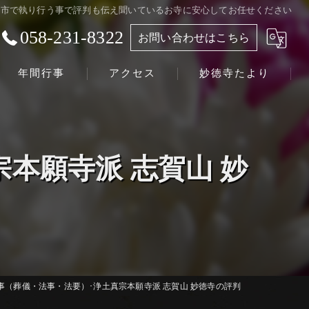
阜市で執り行う事で評判も伝え聞いているお寺に安心してお任せください
058-231-8322
お問い合わせはこちら
年間行事
アクセス
妙徳寺たより
浄土真宗本願寺派 志賀山 妙徳寺
本願寺派 志賀山 妙
事（葬儀・法事・法要）･浄土真宗本願寺派 志賀山 妙徳寺の評判