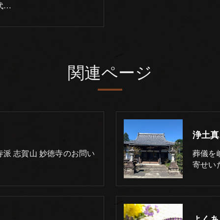
代…
関連ページ
浄土真
派 志賀山 妙徳寺のお問い
葬儀を
寄せい
よくあ