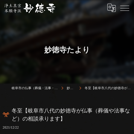
妙徳寺たより
岐阜市の仏事（葬儀・法事・法要）は浄土真宗本願寺派 志賀山 妙徳寺
妙徳寺たより
冬至【岐阜市八代の妙徳寺が仏事（葬儀や法事など）の相談承ります】
冬至【岐阜市八代の妙徳寺が仏事（葬儀や法事な
ど）の相談承ります】
2021/12/22