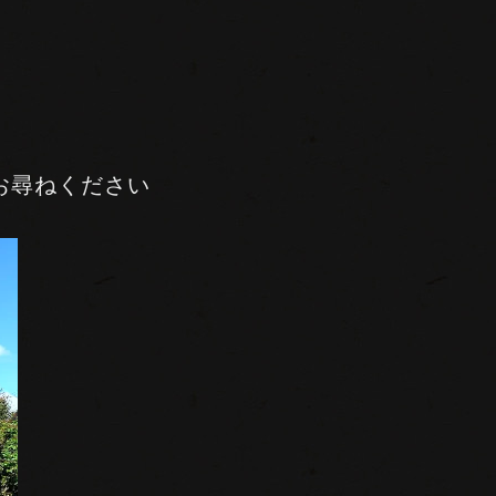
。
お尋ねください