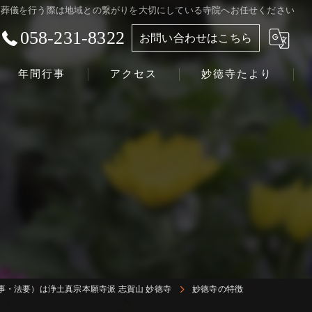
て葬儀を行う際は地域との繋がりを大切にしている寺院へお任せください
058-231-8322
お問い合わせはこちら
年間行事
アクセス
妙徳寺たより
浄土真宗本願寺派 志賀山 妙徳寺
事・法要）は浄土真宗本願寺派 志賀山 妙徳寺
妙徳寺の特徴