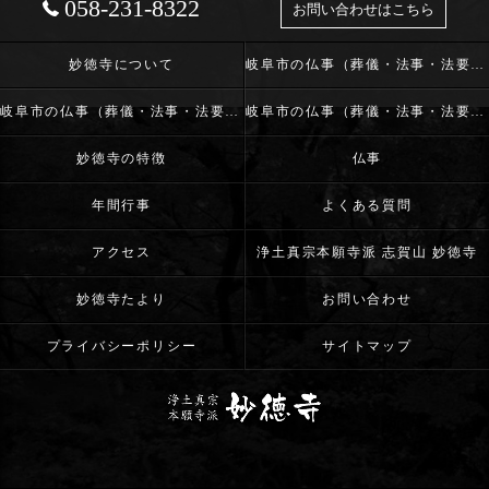
058-231-8322
お問い合わせはこちら
妙徳寺について
岐阜市の仏事（葬儀・法事・法要）･浄土真宗本願寺派 志賀山 妙徳寺の口コミ情報
岐阜市の仏事（葬儀・法事・法要）･浄土真宗本願寺派 志賀山 妙徳寺の評判
岐阜市の仏事（葬儀・法事・法要）･浄土真宗本願寺派 志賀山 妙徳寺のお客様の声
妙徳寺の特徴
仏事
年間行事
よくある質問
アクセス
浄土真宗本願寺派 志賀山 妙徳寺
妙徳寺たより
お問い合わせ
プライバシーポリシー
サイトマップ