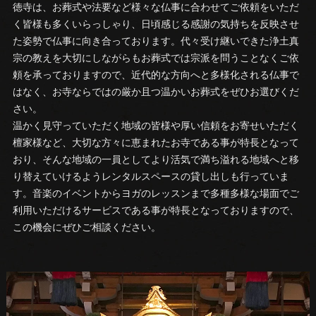
徳寺は、お葬式や法要など様々な仏事に合わせてご依頼をいただ
く皆様も多くいらっしゃり、日頃感じる感謝の気持ちを反映させ
た姿勢で仏事に向き合っております。代々受け継いできた浄土真
宗の教えを大切にしながらもお葬式では宗派を問うことなくご依
頼を承っておりますので、近代的な方向へと多様化される仏事で
はなく、お寺ならではの厳か且つ温かいお葬式をぜひお選びくだ
さい。
温かく見守っていただく地域の皆様や厚い信頼をお寄せいただく
檀家様など、大切な方々に恵まれたお寺である事が特長となって
おり、そんな地域の一員としてより活気で満ち溢れる地域へと移
り替えていけるようレンタルスペースの貸し出しも行っていま
す。音楽のイベントからヨガのレッスンまで多種多様な場面でご
利用いただけるサービスである事が特長となっておりますので、
この機会にぜひご相談ください。