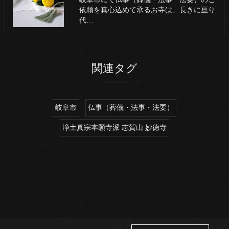
依頼を真心込めて承るお寺は、長きに亘り
代…
関連タグ
岐阜市
仏事（葬儀・法事・法要）
浄土真宗本願寺派 志賀山 妙徳寺