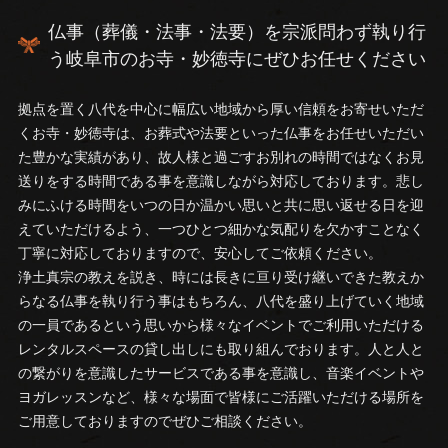
仏事（葬儀・法事・法要）を宗派問わず執り行
う岐阜市のお寺・妙徳寺にぜひお任せください
拠点を置く八代を中心に幅広い地域から厚い信頼をお寄せいただ
くお寺・妙徳寺は、お葬式や法要といった仏事をお任せいただい
た豊かな実績があり、故人様と過ごすお別れの時間ではなくお見
送りをする時間である事を意識しながら対応しております。悲し
みにふける時間をいつの日か温かい思いと共に思い返せる日を迎
えていただけるよう、一つひとつ細かな気配りを欠かすことなく
丁寧に対応しておりますので、安心してご依頼ください。
浄土真宗の教えを説き、時には長きに亘り受け継いできた教えか
らなる仏事を執り行う事はもちろん、八代を盛り上げていく地域
の一員であるという思いから様々なイベントでご利用いただける
レンタルスペースの貸し出しにも取り組んでおります。人と人と
の繋がりを意識したサービスである事を意識し、音楽イベントや
ヨガレッスンなど、様々な場面で皆様にご活躍いただける場所を
ご用意しておりますのでぜひご相談ください。