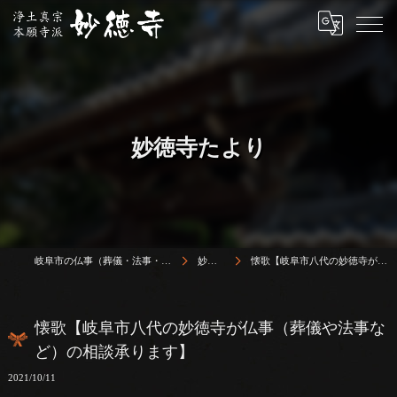
妙徳寺たより
岐阜市の仏事（葬儀・法事・法要）は浄土真宗本願寺派 志賀山 妙徳寺
妙徳寺たより
懐歌【岐阜市八代の妙徳寺が仏事（葬儀や法事など）の相談承ります】
懐歌【岐阜市八代の妙徳寺が仏事（葬儀や法事な
ど）の相談承ります】
2021/10/11