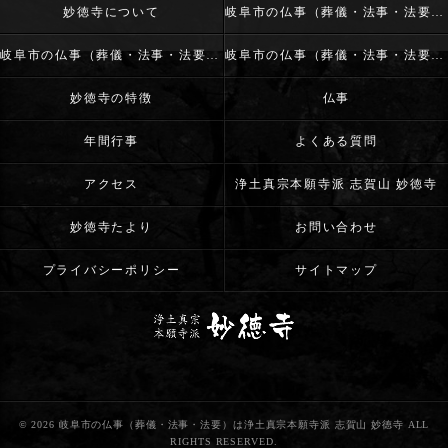
妙徳寺について
岐阜市の仏事（葬儀・法事・法要）･浄土真宗本願寺派 志賀山 妙徳寺の口コミ情報
岐阜市の仏事（葬儀・法事・法要）･浄土真宗本願寺派 志賀山 妙徳寺の評判
岐阜市の仏事（葬儀・法事・法要）･浄土真宗本願寺派 志賀山 妙徳寺のお客様の声
妙徳寺の特徴
仏事
年間行事
よくある質問
アクセス
浄土真宗本願寺派 志賀山 妙徳寺
妙徳寺たより
お問い合わせ
プライバシーポリシー
サイトマップ
© 2026 岐阜市の仏事（葬儀・法事・法要）は浄土真宗本願寺派 志賀山 妙徳寺 ALL
RIGHTS RESERVED.