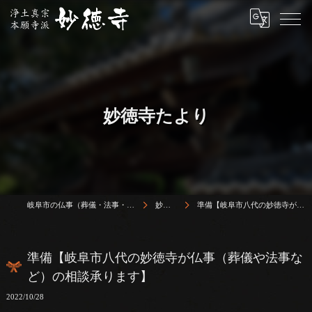
妙徳寺たより
岐阜市の仏事（葬儀・法事・法要）は浄土真宗本願寺派 志賀山 妙徳寺
妙徳寺たより
準備【岐阜市八代の妙徳寺が仏事（葬儀や法事など）の相談承ります】
準備【岐阜市八代の妙徳寺が仏事（葬儀や法事な
ど）の相談承ります】
2022/10/28