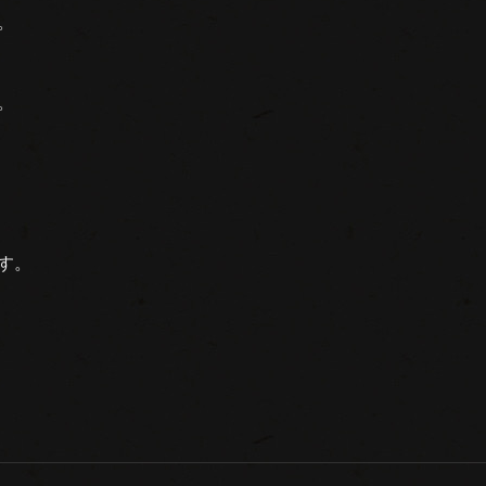
。
。
す。