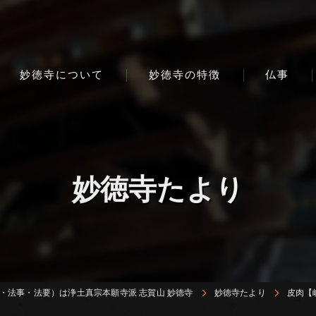
妙徳寺について
妙徳寺の特徴
仏事
妙徳寺たより
・法事・法要）は浄土真宗本願寺派 志賀山 妙徳寺
妙徳寺たより
皮肉【