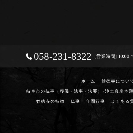
058-231-8322
[営業時間] 10:00 〜
ホーム
妙徳寺につい
岐阜市の仏事（葬儀・法事・法要）･浄土真宗本願
妙徳寺の特徴
仏事
年間行事
よくある