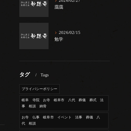
2026/02/27
靄靄
2026/02/15
勉学
タグ
Tags
プライバシーポリシー
岐阜 寺院 お寺 岐阜市 八代 葬儀 葬式 法
事 相談 納骨
お寺 仏事 岐阜市 イベント 法事 葬儀 八
代 相談