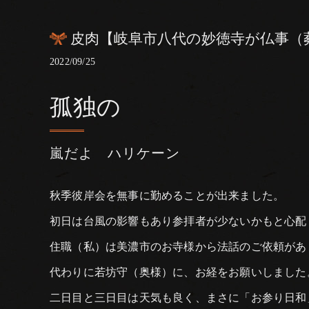
皮肉【岐阜市八代の妙徳寺が仏事（
2022/09/25
孤独の
嵐だよ ハリケーン
秋季彼岸会を無事に勤めることが出来ました。
初日は台風の影響もあり参拝者が少ないかもと心配
住職（私）は美濃市のお寺様から法話のご依頼があ
代わりに若坊守（奥様）に、お経をお願いしました
二日目と三日目は天気も良く、まさに「お参り日和