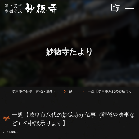
妙徳寺たより
岐阜市の仏事（葬儀・法事・法要）は浄土真宗本願寺派 志賀山 妙徳寺
妙徳寺たより
一処【岐阜市八代の妙徳寺が仏事（葬儀や法事など）の相談承ります】
一処【岐阜市八代の妙徳寺が仏事（葬儀や法事な
ど）の相談承ります】
2021/08/30