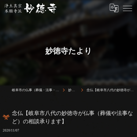
妙徳寺たより
岐阜市の仏事（葬儀・法事・法要）は浄土真宗本願寺派 志賀山 妙徳寺
妙徳寺たより
念仏【岐阜市八代の妙徳寺が仏事（葬儀や法事など）の相談承ります】
念仏【岐阜市八代の妙徳寺が仏事（葬儀や法事な
ど）の相談承ります】
2020/11/07