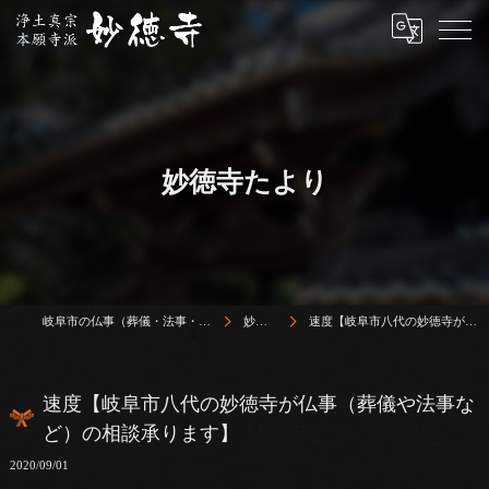
妙徳寺たより
岐阜市の仏事（葬儀・法事・法要）は浄土真宗本願寺派 志賀山 妙徳寺
妙徳寺たより
速度【岐阜市八代の妙徳寺が仏事（葬儀や法事など）の相談承ります】
速度【岐阜市八代の妙徳寺が仏事（葬儀や法事な
ど）の相談承ります】
2020/09/01