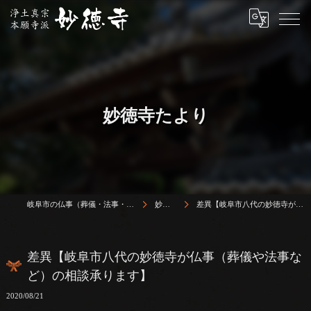
妙徳寺たより
岐阜市の仏事（葬儀・法事・法要）は浄土真宗本願寺派 志賀山 妙徳寺
妙徳寺たより
差異【岐阜市八代の妙徳寺が仏事（葬儀や法事など）の相談承ります】
差異【岐阜市八代の妙徳寺が仏事（葬儀や法事な
ど）の相談承ります】
2020/08/21