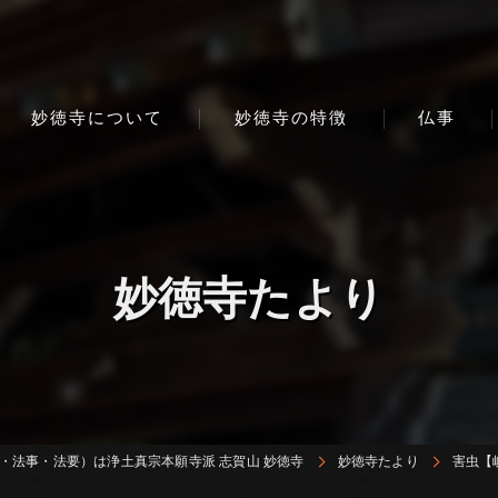
妙徳寺について
妙徳寺の特徴
仏事
妙徳寺たより
・法事・法要）は浄土真宗本願寺派 志賀山 妙徳寺
妙徳寺たより
害虫【