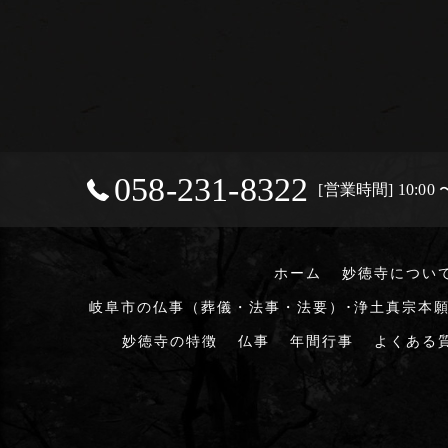
058-231-8322
[営業時間] 10:00 〜
ホーム
妙徳寺につい
岐阜市の仏事（葬儀・法事・法要）･浄土真宗本願
妙徳寺の特徴
仏事
年間行事
よくある