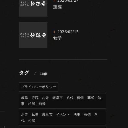
2026/02/27
靄靄
2026/02/15
勉学
タグ
Tags
プライバシーポリシー
岐阜 寺院 お寺 岐阜市 八代 葬儀 葬式 法
事 相談 納骨
お寺 仏事 岐阜市 イベント 法事 葬儀 八
代 相談