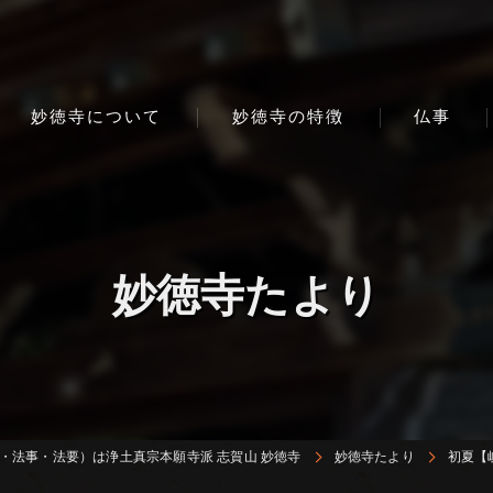
妙徳寺について
妙徳寺の特徴
仏事
妙徳寺たより
・法事・法要）は浄土真宗本願寺派 志賀山 妙徳寺
妙徳寺たより
初夏【