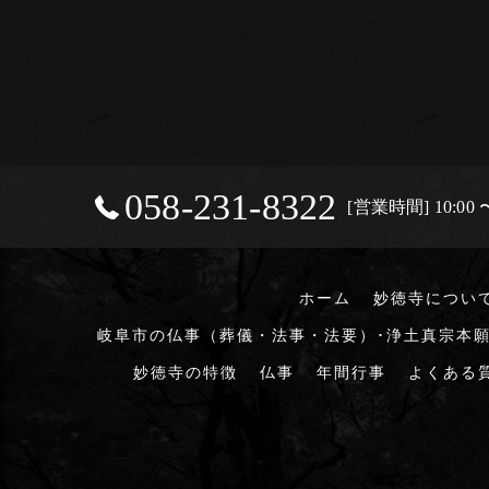
058-231-8322
[営業時間] 10:00 〜
ホーム
妙徳寺につい
岐阜市の仏事（葬儀・法事・法要）･浄土真宗本願
妙徳寺の特徴
仏事
年間行事
よくある