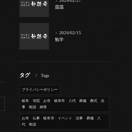
2026/02/27
靄靄
2026/02/15
勉学
タグ
Tags
プライバシーポリシー
岐阜 寺院 お寺 岐阜市 八代 葬儀 葬式 法
事 相談 納骨
お寺 仏事 岐阜市 イベント 法事 葬儀 八
代 相談