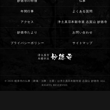
妙徳寺の特徴
仏事
年間行事
よくある質問
アクセス
浄土真宗本願寺派 志賀山 妙徳寺
妙徳寺たより
お問い合わせ
プライバシーポリシー
サイトマップ
© 2026 岐阜市の仏事（葬儀・法事・法要）は浄土真宗本願寺派 志賀山 妙徳寺 ALL
RIGHTS RESERVED.