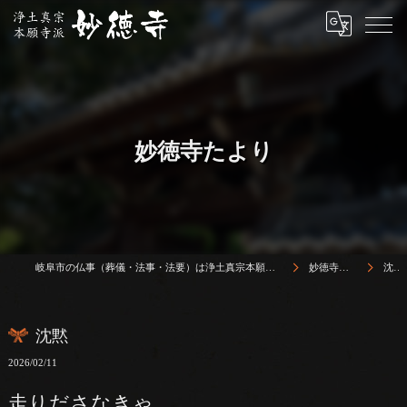
妙徳寺たより
岐阜市の仏事（葬儀・法事・法要）は浄土真宗本願寺派 志賀山 妙徳寺
妙徳寺たより
沈黙
沈黙
2026/02/11
走りださなきゃ