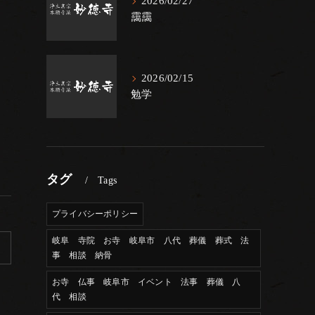
2026/02/27
靄靄
2026/02/15
勉学
タグ
Tags
プライバシーポリシー
岐阜 寺院 お寺 岐阜市 八代 葬儀 葬式 法
事 相談 納骨
お寺 仏事 岐阜市 イベント 法事 葬儀 八
代 相談