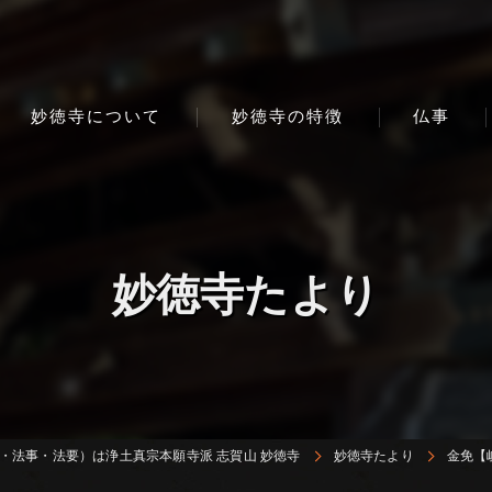
妙徳寺について
妙徳寺の特徴
仏事
妙徳寺たより
・法事・法要）は浄土真宗本願寺派 志賀山 妙徳寺
妙徳寺たより
金免【