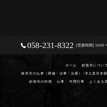
058-231-8322
[営業時間] 10:00 〜
ホーム
妙徳寺につい
岐阜市の仏事（葬儀・法事・法要）･浄土真宗本願
妙徳寺の特徴
仏事
年間行事
よくある