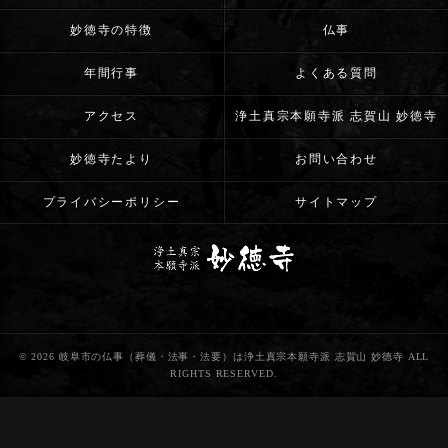
妙徳寺の特徴
仏事
年間行事
よくある質問
アクセス
浄土真宗本願寺派 志賀山 妙徳寺
妙徳寺たより
お問い合わせ
プライバシーポリシー
サイトマップ
© 2026 岐阜市の仏事（葬儀・法事・法要）は浄土真宗本願寺派 志賀山 妙徳寺 ALL
RIGHTS RESERVED.