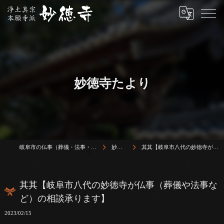
妙徳寺たより
岐阜市の仏事（葬儀・法事・法要）は浄土真宗本願寺派 志賀山 妙徳寺
妙徳寺たより
其其【岐阜市八代の妙徳寺が仏事（葬儀や法事など）の相談承ります】
其其【岐阜市八代の妙徳寺が仏事（葬儀や法事な
ど）の相談承ります】
2023/02/15