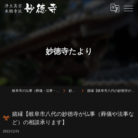
妙徳寺たより
岐阜市の仏事（葬儀・法事・法要）は浄土真宗本願寺派 志賀山 妙徳寺
妙徳寺たより
嬉縁【岐阜市八代の妙徳寺が仏事（葬儀や法事など）の相談承ります】
嬉縁【岐阜市八代の妙徳寺が仏事（葬儀や法事な
ど）の相談承ります】
2022/12/31