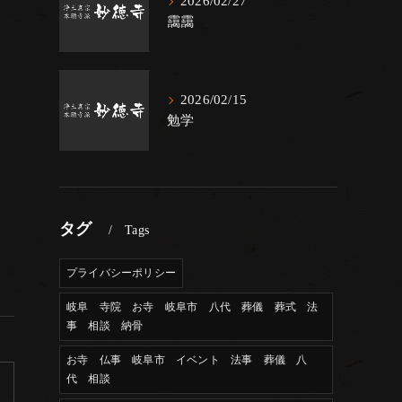
2026/02/27
靄靄
2026/02/15
勉学
タグ
Tags
プライバシーポリシー
岐阜 寺院 お寺 岐阜市 八代 葬儀 葬式 法
事 相談 納骨
お寺 仏事 岐阜市 イベント 法事 葬儀 八
代 相談