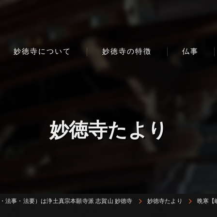
妙徳寺について
妙徳寺の特徴
仏事
妙徳寺たより
・法事・法要）は浄土真宗本願寺派 志賀山 妙徳寺
妙徳寺たより
晩寒【