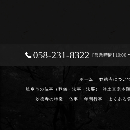
058-231-8322
[営業時間] 10:00 〜
ホーム
妙徳寺につい
岐阜市の仏事（葬儀・法事・法要）･浄土真宗本願
妙徳寺の特徴
仏事
年間行事
よくある