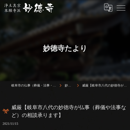
妙徳寺たより
岐阜市の仏事（葬儀・法事・法要）は浄土真宗本願寺派 志賀山 妙徳寺
妙徳寺たより
威厳【岐阜市八代の妙徳寺が仏事（葬儀や法事など）の相談承ります】
威厳【岐阜市八代の妙徳寺が仏事（葬儀や法事な
ど）の相談承ります】
2021/11/15