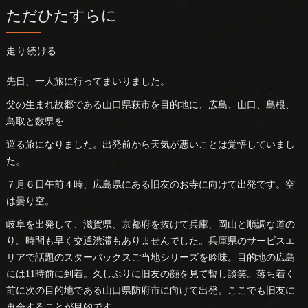
ただひたすらに
走り続ける
先日、一人旅に行ってまいりました。
父の生まれ故郷である山口県萩市を目的地に、広島、山口、島根、
鳥取と数県を
巡る旅になりました。出発前から天気が悪いことは覚悟していまし
た。
７月６日午前４時、広島県にある旧友のお寺に向けて出発です。空
は曇り空。
岐阜を出発して、滋賀県、京都府を抜けて兵庫、岡山と順調な道の
り。時間も早く交通渋滞もありませんでした。兵庫県のサービスエ
リアで話題のスターバックスご当地シリーズを吟味。目的地の広島
には11時前に到着。久しぶりに旧友の顔を見て暫し談笑。落ち着く
前に次の目的地である山口県防府市に向けて出発。ここでも旧友に
再会することが目的です。