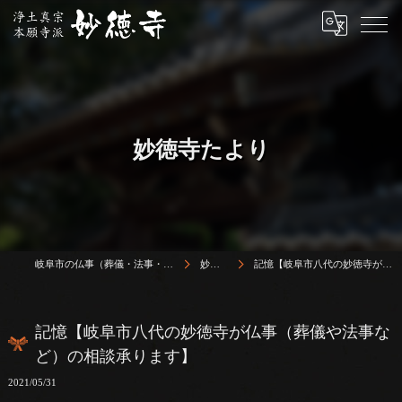
妙徳寺たより
岐阜市の仏事（葬儀・法事・法要）は浄土真宗本願寺派 志賀山 妙徳寺
妙徳寺たより
記憶【岐阜市八代の妙徳寺が仏事（葬儀や法事など）の相談承ります】
記憶【岐阜市八代の妙徳寺が仏事（葬儀や法事な
ど）の相談承ります】
2021/05/31