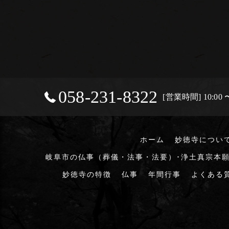
058-231-8322
[営業時間] 10:00 〜
ホーム
妙徳寺につい
岐阜市の仏事（葬儀・法事・法要）･浄土真宗本願
妙徳寺の特徴
仏事
年間行事
よくある