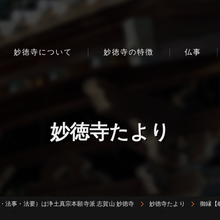
妙徳寺について
妙徳寺の特徴
仏事
妙徳寺たより
・法事・法要）は浄土真宗本願寺派 志賀山 妙徳寺
妙徳寺たより
御縁【