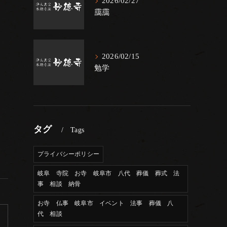
2026/02/27
靄靄
2026/02/15
勉学
タグ
Tags
プライバシーポリシー
岐阜 寺院 お寺 岐阜市 八代 葬儀 葬式 法
事 相談 納骨
お寺 仏事 岐阜市 イベント 法事 葬儀 八
代 相談