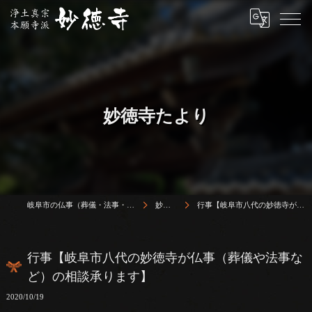
妙徳寺たより
岐阜市の仏事（葬儀・法事・法要）は浄土真宗本願寺派 志賀山 妙徳寺
妙徳寺たより
行事【岐阜市八代の妙徳寺が仏事（葬儀や法事など）の相談承ります】
行事【岐阜市八代の妙徳寺が仏事（葬儀や法事な
ど）の相談承ります】
2020/10/19