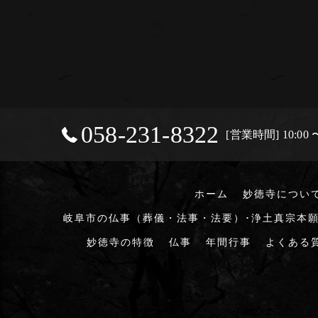
058-231-8322
[営業時間] 10:00 〜
ホーム
妙徳寺につい
岐阜市の仏事（葬儀・法事・法要）･浄土真宗本願
妙徳寺の特徴
仏事
年間行事
よくある