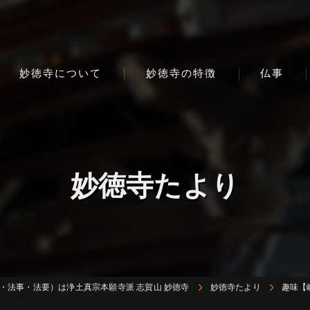
妙徳寺について
妙徳寺の特徴
仏事
妙徳寺たより
・法事・法要）は浄土真宗本願寺派 志賀山 妙徳寺
妙徳寺たより
趣味【