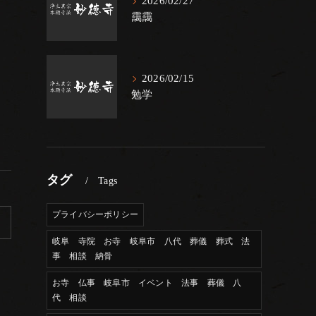
2026/02/27
靄靄
2026/02/15
勉学
タグ
Tags
プライバシーポリシー
岐阜 寺院 お寺 岐阜市 八代 葬儀 葬式 法
事 相談 納骨
お寺 仏事 岐阜市 イベント 法事 葬儀 八
代 相談