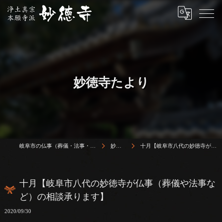
妙徳寺たより
岐阜市の仏事（葬儀・法事・法要）は浄土真宗本願寺派 志賀山 妙徳寺
妙徳寺たより
十月【岐阜市八代の妙徳寺が仏事（葬儀や法事など）の相談承ります】
十月【岐阜市八代の妙徳寺が仏事（葬儀や法事な
ど）の相談承ります】
2020/09/30