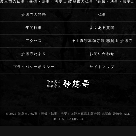
岐阜市の仏事（葬儀・法事・法要）･浄土真宗本願寺派 志賀山 妙徳寺の評判
岐阜市の仏事（葬儀・法事・法要）･浄土真宗本願寺派 志賀山 妙徳寺のお客様の声
妙徳寺の特徴
仏事
年間行事
よくある質問
アクセス
浄土真宗本願寺派 志賀山 妙徳寺
妙徳寺たより
お問い合わせ
プライバシーポリシー
サイトマップ
© 2026 岐阜市の仏事（葬儀・法事・法要）は浄土真宗本願寺派 志賀山 妙徳寺 ALL
RIGHTS RESERVED.