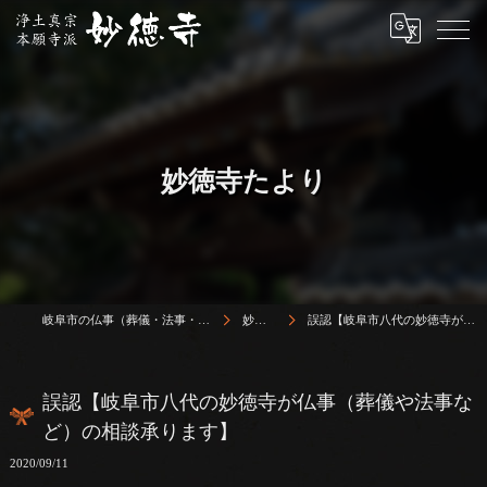
妙徳寺たより
岐阜市の仏事（葬儀・法事・法要）は浄土真宗本願寺派 志賀山 妙徳寺
妙徳寺たより
誤認【岐阜市八代の妙徳寺が仏事（葬儀や法事など）の相談承ります】
誤認【岐阜市八代の妙徳寺が仏事（葬儀や法事な
ど）の相談承ります】
2020/09/11