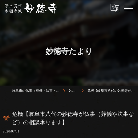
妙徳寺たより
岐阜市の仏事（葬儀・法事・法要）は浄土真宗本願寺派 志賀山 妙徳寺
妙徳寺たより
危機【岐阜市八代の妙徳寺が仏事（葬儀や法事など）の相談承ります】
危機【岐阜市八代の妙徳寺が仏事（葬儀や法事な
ど）の相談承ります】
2020/07/31