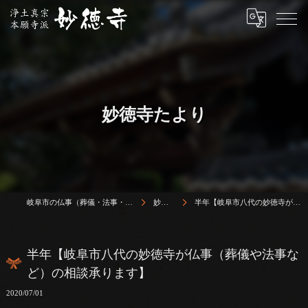
妙徳寺たより
岐阜市の仏事（葬儀・法事・法要）は浄土真宗本願寺派 志賀山 妙徳寺
妙徳寺たより
半年【岐阜市八代の妙徳寺が仏事（葬儀や法事など）の相談承ります】
半年【岐阜市八代の妙徳寺が仏事（葬儀や法事な
ど）の相談承ります】
2020/07/01