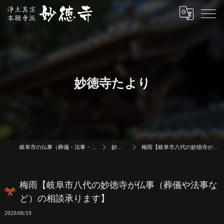
妙徳寺たより
岐阜市の仏事（葬儀・法事・法要）は浄土真宗本願寺派 志賀山 妙徳寺
妙徳寺たより
梅雨【岐阜市八代の妙徳寺が仏事（葬儀や法事など）の相談承ります】
梅雨【岐阜市八代の妙徳寺が仏事（葬儀や法事な
ど）の相談承ります】
2020/06/19