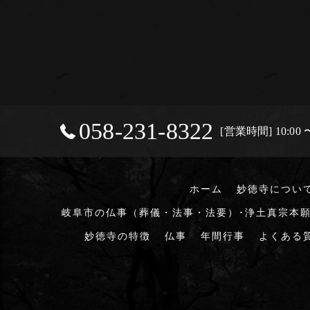
058-231-8322
[営業時間] 10:00 〜
ホーム
妙徳寺につい
岐阜市の仏事（葬儀・法事・法要）･浄土真宗本願
妙徳寺の特徴
仏事
年間行事
よくある