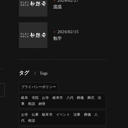
2026/02/27
靄靄
2026/02/15
勉学
タグ
Tags
プライバシーポリシー
岐阜 寺院 お寺 岐阜市 八代 葬儀 葬式 法
事 相談 納骨
お寺 仏事 岐阜市 イベント 法事 葬儀 八
代 相談