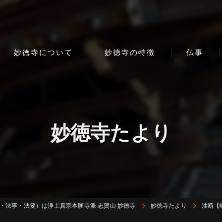
妙徳寺について
妙徳寺の特徴
仏事
妙徳寺たより
・法事・法要）は浄土真宗本願寺派 志賀山 妙徳寺
妙徳寺たより
油断【