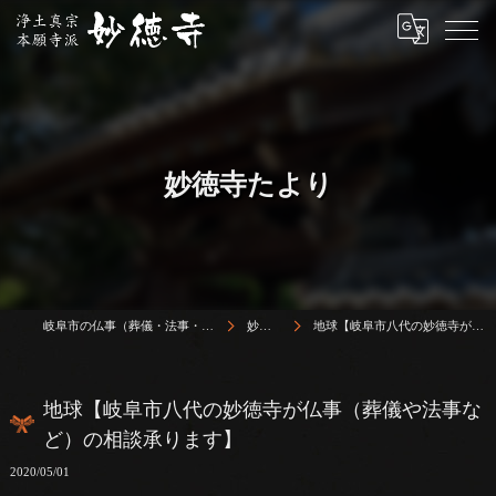
妙徳寺たより
岐阜市の仏事（葬儀・法事・法要）は浄土真宗本願寺派 志賀山 妙徳寺
妙徳寺たより
地球【岐阜市八代の妙徳寺が仏事（葬儀や法事など）の相談承ります】
地球【岐阜市八代の妙徳寺が仏事（葬儀や法事な
ど）の相談承ります】
2020/05/01