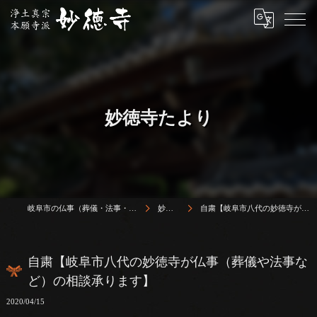
妙徳寺たより
岐阜市の仏事（葬儀・法事・法要）は浄土真宗本願寺派 志賀山 妙徳寺
妙徳寺たより
自粛【岐阜市八代の妙徳寺が仏事（葬儀や法事など）の相談承ります】
自粛【岐阜市八代の妙徳寺が仏事（葬儀や法事な
ど）の相談承ります】
2020/04/15