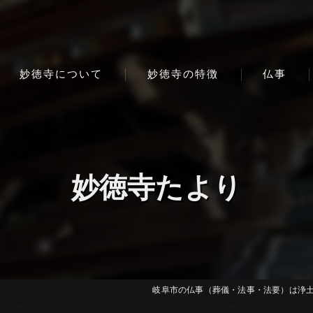
妙徳寺について
妙徳寺の特徴
仏事
妙徳寺たより
岐阜市の仏事（葬儀・法事・法要）は浄土