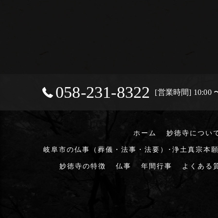
058-231-8322
[営業時間] 10:00 〜
ホーム
妙徳寺につい
岐阜市の仏事（葬儀・法事・法要）･浄土真宗本願
妙徳寺の特徴
仏事
年間行事
よくある