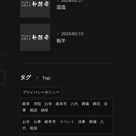
2026/02/27
靄靄
2026/02/15
勉学
タグ
Tags
プライバシーポリシー
岐阜 寺院 お寺 岐阜市 八代 葬儀 葬式 法
事 相談 納骨
お寺 仏事 岐阜市 イベント 法事 葬儀 八
代 相談