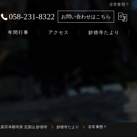
非常事態？
058-231-8322
お問い合わせはこちら
年間行事
アクセス
妙徳寺たより
浄土真宗本願寺派 志賀山 妙徳寺
真宗本願寺派 志賀山 妙徳寺
妙徳寺たより
非常事態？