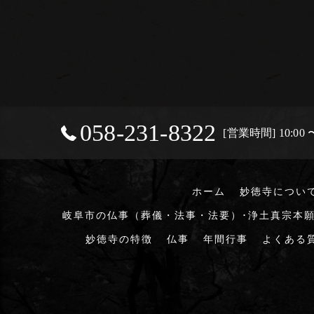
058-231-8322
[営業時間] 10:00 〜
ホーム
妙徳寺につい
岐阜市の仏事（葬儀・法事・法要）･浄土真宗本願
妙徳寺の特徴
仏事
年間行事
よくある