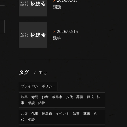
2026/02/27
靄靄
2026/02/15
勉学
タグ
Tags
プライバシーポリシー
岐阜 寺院 お寺 岐阜市 八代 葬儀 葬式 法
事 相談 納骨
お寺 仏事 岐阜市 イベント 法事 葬儀 八
代 相談