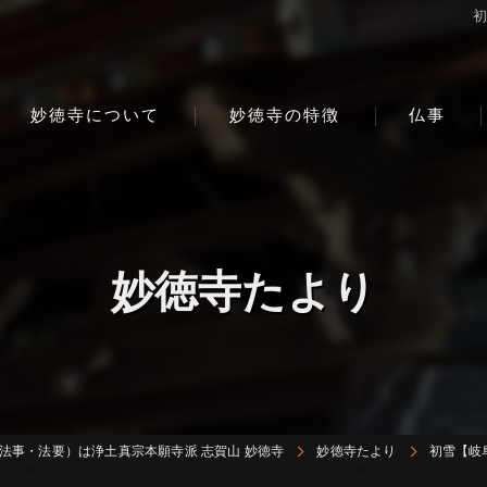
妙徳寺について
妙徳寺の特徴
仏事
妙徳寺たより
法事・法要）は浄土真宗本願寺派 志賀山 妙徳寺
妙徳寺たより
初雪【岐